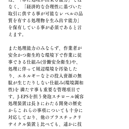
なく、「経済的な合理性に基づいた
取引に供する事が可能なレ ベルの品
質を有する処理物を生み出す能力」
を保有している事が必須であると言
えます。
また処理能力のみならず、作業者が
安全かつ衛生的な環境下で作業に従
事できる仕組み(労働安全衛生)や、 
処理に伴って周辺環境を汚染した
り、エネルギーなどの投入資源の無
駄が生じたりしない仕組み(環境調和
性)を 満たす事も重要な管理項目で
す。J-EPSを担う発泡スチロール減容
処理装置は長きにわたる開発の歴史
からこ れらの事項についても十分に
対応しており、他のプラスチックリ
サイクル装置と比べても、遥かに技