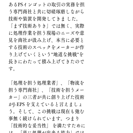
あるPSインゴットの取引の実務を担
う専門商社と共に切磋琢磨しながら
技術や装置を開発してきま した。
「まず技術ありき」では無く、実際
に処理作業を担う現場のニーズや意
見を商社が汲み上げ、本当に必要と 
する技術のスペックをメーカーが作
り上げていくという”地道な挑戦”を
長きにわたって積み上げてきたので
す。
「処理を担う処理業者」、「物流を
担う専門商社」、「技術を担うメー
カー」の三者が共に創り上げた技術
がJ-EPS を支えていると言えましょ
う。そして、この挑戦は現在も弛む
事無く続けられています。つまり
「技術的な妥当性」 を満たすために
は、「単に処理が出来る能力」では