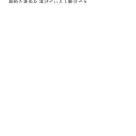
術的な進歩を 遂げていると断言でき
ます。
ここまでお話ししました様に、「経
済的な合理性」と「技術的な妥当
性」の双方を満足したが故にJ-EPSは
数十 年にわたってプラスチックのマ
テリアルリサイクルのトップランナ
ーとして走り続ける事が出来たので
す。
プラスチックのリサイクルを取り巻
く環境は劇的に変化し続けており、
この変化の荒波を乗り越えるために
は、J -EPSで確立した「ヒト」と
「技術」のマッチングによる「処理
物の品質向上」が鍵となります。品
質の向上により処 理物の市場におけ
る取引価値が向上し、結果として経
済的な妥当性を満たす事に繋がるの