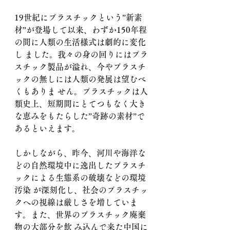
19世紀にプラスチックという”新素
材”が登場して以来、わずか150年程
の間に人類の生活様式は劇的に変化
し ました。我々の身の回りにはプラ
スチック製品が溢れ、今やプラスチ
ックの無しには人類の発展は望むべ
くもありま せん。プラスチックは人
類史上、短期間にとてつもなく大き
な恵みをもたらした”奇跡の素材”で
あるといえます。
しかしながら、昨今、河川や海洋な
どの自然環境中に逸出したプラスチ
ックによる生態系の破壊などの環境
汚染 が深刻化し、社会のプラスチッ
クへの視線は厳しさを増していま
す。また、世界のプラスチック廃棄
物の大部分を飲 み込んで来た中国に