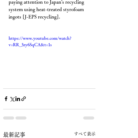
paying attention to Japan's recycling 
system using heat-treated styrofoam 
ingots [J-EPS recycling].
https://www.youtube.com/watch?
v=RR_3zy6SqCA&t=1s
すべて表示
最新記事