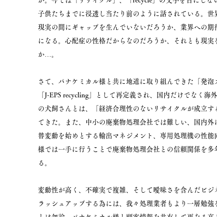
か。今では「リサイクル」、「recycle」の文字を目に
子供たちまでに浸透し当たり前のように話されている。
世
現実の間にギャップを生んでいないだろうか、業界への期
になる。心配症の性格だからなのだろうか、それとも現実
か…。
さて、パナケミカル様と共に地道に取り組んできた「発泡ス
「J-EPS recycling」として再定義され、国内だけで
の犬飼さんとは、「経済合理性のないリサイクルが成立す
てきた。また、中小の廃棄物処理会社では難しい、国内外
替変動を始めとする輸出マネジメント、専用処理機の性能
様では一手に行うことで廃棄物処理会社との信頼関係を多
る。
変動性が高く、不確実で複雑、そして曖昧さを含んだビジネス社会の
ラッシュアップする為には、我々処理業者もより一層勉強