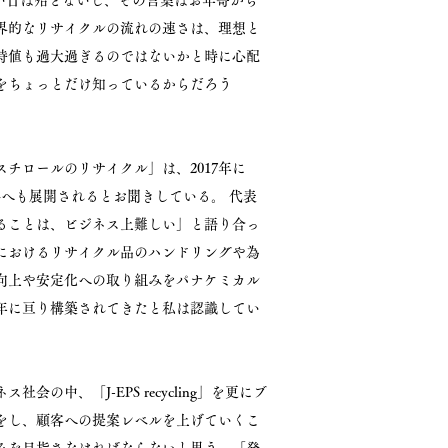
しない日は殆どないし、その言葉はお年寄から
界的なリサイクルの流れの速さは、理想と
待値も過大過ぎるのではないかと時に心配
をちょっとだけ知っているからだろう
チロールのリサイクル」は、2017年に
なく海外へも展開されるとお聞きしている。 代表
ることは、ビジネス上難しい」と語り合っ
におけるリサイクル品のハンドリングや為
向上や安定化への取り組みをパナケミカル
年に亘り構築されてきたと私は認識してい
中、「J-EPS recycling」を更にブ
をし、顧客への提案レベルを上げていくこ