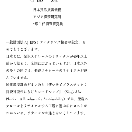
日本貿易振興機構
アジア経済研究所
上席主任調査研究員
一般財団法人J-EPSリサイクリング協会の設立、お
めでとうございます。
日本では、発泡スチロールのリサイクルが40年以上
前から始まり、全国に広がっていますが、日本以外
の多くの国では、発泡スチロールのリサイクルが進
んでいません。
国連環境計画がまとめた『使い捨てプラスチック：
持続可能性にむけたロードマップ』（Single-Use
Plastics：A Roadmap for Sustainability）では、発泡ス
チロールをリサイクルする工場に運ぶのにコストが
かかるため、リサイクルが進まないとしています。
発泡スチロールを禁止する国や地域も少なくありま
せん。