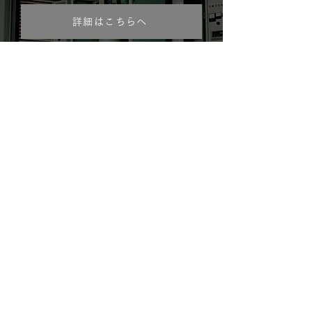
詳細はこちらへ
CREAN HEAT PACKER
クリーンヒートパッカー
コンパクト設計、静音、ロングセラー、バッチ式
処理能力10～180kg/H、
臭い・煙の発生も少なく粉砕しないので騒音もありません。
導入実績：デパート・スーパーマーケット・各種工場など
詳細はこちらへ