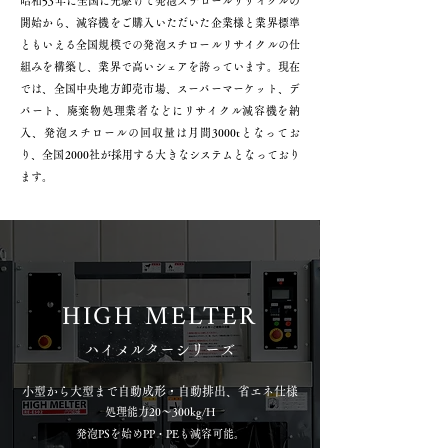
昭和53年に全国に先駆けて発泡スチロールリサイクルの
開始から、減容機をご購入いただいた企業様と業界標準
ともいえる全国規模での発泡スチロールリサイクルの仕
組みを構築し、業界で高いシェアを誇っています。現在
では、全国中央地方卸売市場、スーパーマーケット、デ
パート、廃棄物処理業者などにリサイクル減容機を納
入、発泡スチロールの回収量は月間3000tとなってお
り、全国2000社が採用する大きなシステムとなっており
ます。
HIGH MELTER
​ハイメルターシリーズ
小型から大型まで自動成形・自動排出、省エネ仕様
処理能力20～300kg/H
発泡PSを始めPP・PEも減容可能。