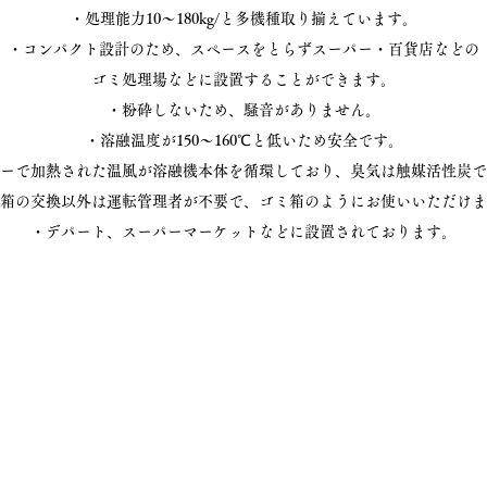
・処理能力10～180kg/と多機種取り揃えています。
・コンパクト設計のため、スペースをとらずスーパー・百貨店などの
ゴミ処理場などに設置することができます。
・粉砕しないため、騒音がありません。
・溶融温度が150～160℃と低いため安全です。
ーで加熱された温風が溶融機本体を循環しており、臭気は触媒活性炭で
箱の交換以外は運転管理者が不要で、ゴミ箱のようにお使いいただけま
・デパート、スーパーマーケットなどに設置されております。