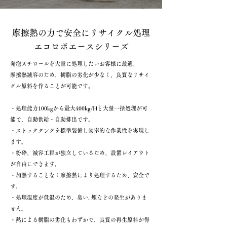
摩擦熱の力で安全にリサイクル処理
エコロボエースシリーズ
発泡スチロールを大量に処理したいお客様に最適。
摩擦熱減容のため、樹脂の劣化が少なく、良質なリサイ
クル原料を作ることが可能です。
・処理能力100kgから最大400kg/Hと大量一括処理が可
能で、自動供給・自動排出です。
・ストックタンクを標準装備し効率的な作業性を実現し
ます。
・粉砕、減容工程が独立しているため、設置レイアウト
が自由にできます。
・加熱することなく摩擦熱により処理するため、安全で
す。
・処理温度が低温のため、臭い. 煙などの発生がありま
せん。
・熱による樹脂の劣化もわずかで、良質の再生原料が得