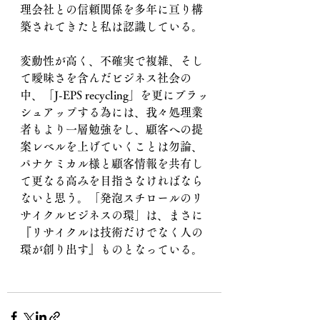
理会社との信頼関係を多年に亘り構
築されてきたと私は認識している。
変動性が高く、不確実で複雑、そし
て曖昧さを含んだビジネス社会の
中、「J-EPS recycling」を更にブラッ
シュアップする為には、我々処理業
者もより一層勉強をし、顧客への提
案レベルを上げていくことは勿論、
パナケミカル様と顧客情報を共有し
て更なる高みを目指さなければなら
ないと思う。「発泡スチロールのリ
サイクルビジネスの環」は、まさに
『リサイクルは技術だけでなく人の
環が創り出す』ものとなっている。