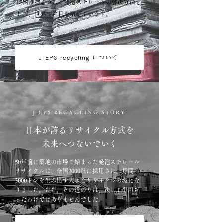
理困難物とされる発泡スチロールの解決方法と
して、世界で注目を浴びています。
J-EPS recycling について
J-EPS RECYCLING STORY
日本が誇るリサイクル方式を
未来へつないでいく
50年前に築地の市場で始まった発泡スチロール
リサイクルは、全国2000社に採用され、月間
3000トンを生み出す大きなリサイクルの環にな
りました。ただ。その道のりは、決して平坦だ
ったわけではありませんでした。