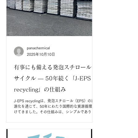
panachemical
2025年10月10日
有事にも備える発泡スチロールリ
サイクル ― 50年続く「J-EPS
recycling」の仕組み
J-EPS recyclingは、発泡スチロール（EPS）の再資
源化を通じて、50年にわたり国際的な資源循環を続
けてきました。その仕組みは、シンプルでありなが
ら非常に合理的です。 まず、発泡スチロール製の
魚箱などが大量に発生する現場に、専用の処理機を
設置します。...