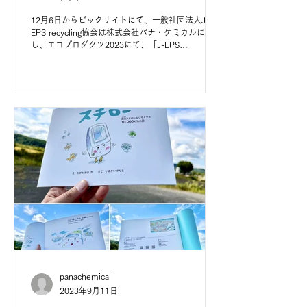
12月6日からビックサイトにて、一般社団法人J-
EPS recycling協会は株式会社パナ・ケミカルに協賛
し、エコプロダクツ2023にて、「J-EPS
Recycling」を展示します。 発泡スチロールのリサ
イクルは国連も注目する問題であり、当社は45年の
歴史を持つ日本発...
panachemical
2023年9月11日