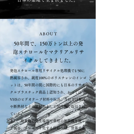
ABOUT
50年間で、150万トン以上の発
泡スチロールをマテリアルリサ
イクルしてきました。
発泡スチロール専用リサイクル処理機で1/50に
熱減容され、純度100%のポリスチレンのインゴ
ットは、50年間の間に国際的にも日本のリサイ
クルプラスチック商品と認知され、かつては
VHSのビデオテープ材料や玩具、今日では額縁
や断熱材などの原材料として国内外で取引され
ている。
また、廃棄物の発生場所で専用の処理機を使っ
て減容、インゴット化する仕組みは、世界で処