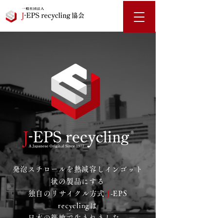
発泡スチロールを熱減容しインゴット
状の製品にする
​独自のリサイクル方式
J
-EPS
recyclingは
日本の築地で生まれました。