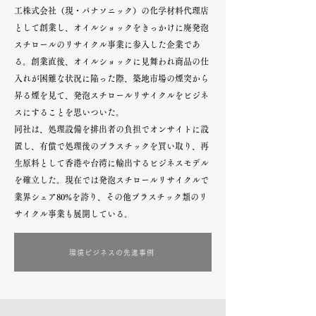
工株式会社（現・パナソニック）の化学材料代理店
として創業し、オイルショックをきっかけに廃発泡
スチロールのリサイクル事業に参入した企業であ
る。創業直後、オイルショックに見舞われ商品の仕
入れが困難な状況に陥った際、築地市場の煙突から
昇る煙を見て、発泡スチロールリサイクルをビジネ
スにすることを思いついた。
同社は、処理設備を排出者の負担でオンサイトに設
置し、有償で処理後のプラスチックを買い取り、再
生原料として香港や台湾に輸出するビジネスモデル
を確立した。現在では発泡スチロールリサイクルで
業界シェア80%を誇り、その他プラスチック類のリ
サイクル事業も展開している。
環境ビジネスの先進事例