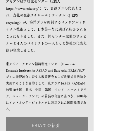
アセアン経済研究センター（ERIA
https://www.eria.org/
）で、資源プラの代表とさ
れ、当社の発泡スチロールリサイクル（J-EPS
recycling）が、海洋プラを抑制するマテリアルリサ
イクル技術として、日本第一号に選ばれ紹介される
ことになりました。また、同センター主催のウェビ
ナーで４人のパネリストの一人として弊社の代表犬
飼が登壇しました。
東アジア・アセアン経済研究センター(Economic
Research Institute for ASEAN and East Asia, ERIA)/東ア
ジアの経済統合に資する政策研究および政策提言活動を
実施することを目的として、東アジア16カ国（ASEAN
加盟10カ国、日本、中国、韓国、インド、オーストラリ
ア、ニュージーランド）の首脳の合意に基づき、2008年
にインドネシア・ジャカルタに設立された国際機関であ
る。
ERIAでの紹介