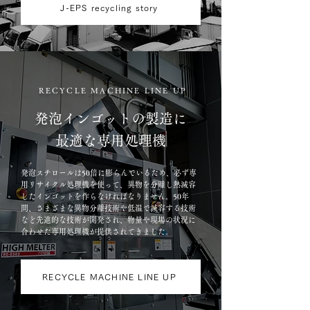
J-EPS recycling story
RECYCLE MACHINE LINE UP
発泡インゴットの製造に
最適な専用処理機
発泡スチロールは50倍に膨らんでいるため、必ず専
用リサイクル処理機を使って、異物を分離し熱減容
したインゴットを作らなければなりません。50年
間、さまざまな異物分離技術や低温で減容する技術
など先進的な技術が開発され、物量や現場の状況に
合わせた専用処理機が提供されてきました。
RECYCLE MACHINE LINE UP